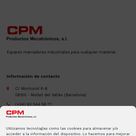
Equipos marcadores industriales para cualquier material.
Información de contacto
C/ Monturiol 6-8
08100 - Mollet del Vallès (Barcelona)
(+34) 93 544 58 77
(+34) 93 593 61 43
cpm@cpm-mecatronicos.com
Utilizamos tecnologías como las cookies para almacenar y/o
acceder a la información del dispositivo. Lo hacemos para mejorar